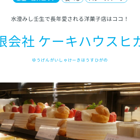
水澄みし壬生で長年愛される洋菓子店はココ！
限会社 ケーキハウスヒ
ゆうげんがいしゃけーきはうすひがの