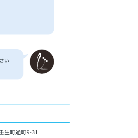
さい
郡壬生町通町9-31