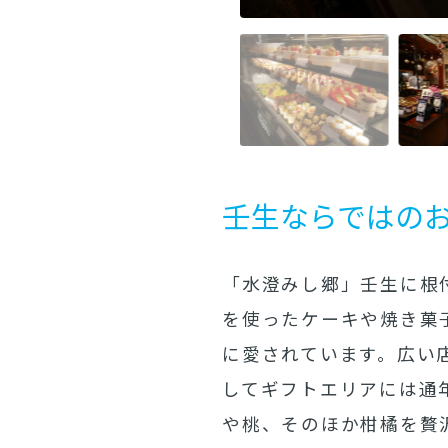
壬生ならではの
「水澄みし郷」壬生に根
を使ったケーキや焼き菓
に愛されています。広い
してギフトエリアには通
や桃、そのほか柑橘を贅