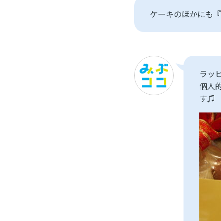
ケーキのほかにも『
ラッ
個人的
す♫