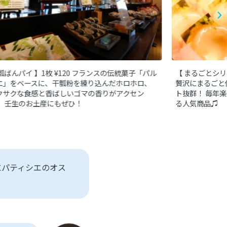
瓢ばんパイ 】1枚 ¥120
フランスの伝統菓子「パル
【 まるごとシリ
エ」をベースに、干瓢粉を練り込んだホロホロ、
贅沢にまるごと
クサクな食感と香ばしいゴマの香りがアクセン
ト抜群！
毎年楽
！
壬生のお土産にもぜひ！
る人気商品♫
にパティシエのオス