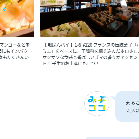
マンゴーなどを
【 瓢ばんパイ 】1枚 ¥120
フランスの伝統菓子「
目にもインパク
ミエ」をベースに、干瓢粉を練り込んだホロホロ
様もたくさんい
サクサクな食感と香ばしいゴマの香りがアクセン
ト！
壬生のお土産にもぜひ！
まる
スメ