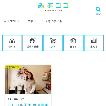
みぶココTOP
スポット
# さつまいも
食べる
美容・健康
レジャー
暮らす
支える
飲食料品小売
壬生・藤井エリア
ほしいも王国 戸﨑農園