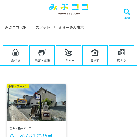
みぶココTOP
スポット
# らーめん右京
食べる
美容・健康
レジャー
暮らす
支える
中華・ラーメン
壬生・藤井エリア
らーめん処 鈴乃屋