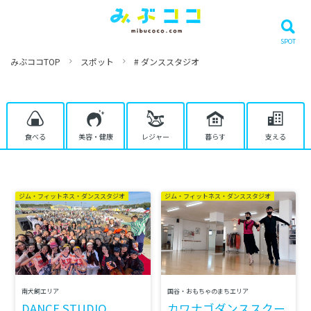
みぶココTOP
スポット
# ダンススタジオ
食べる
美容・健康
レジャー
暮らす
支える
ジム・フィットネス・ダンススタジオ
ジム・フィットネス・ダンススタジオ
南犬飼エリア
国谷・おもちゃのまちエリア
DANCE STUDIO
カワナゴダンススクー