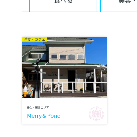
食べる
美容
洋食・カフェ
壬生・藤井エリア
Merry＆Pono