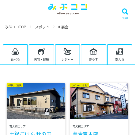
みぶココTOP
スポット
# 宴会
食べる
美容・健康
レジャー
暮らす
支える
和食・定食
うどん・そば
南犬飼エリア
南犬飼エリア
土鍋ごはん 秋の田
蕎麦吉本店