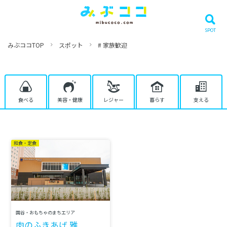
みぶココTOP
スポット
# 家族歓迎
食べる
美容・健康
レジャー
暮らす
支える
和食・定食
国谷・おもちゃのまちエリア
肉のふきあげ 雅