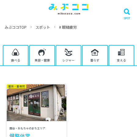
みぶココTOP
スポット
# 眼精疲労
食べる
美容・健康
レジャー
暮らす
支える
整体・整骨院
国谷・おもちゃのまちエリア
健整体堂