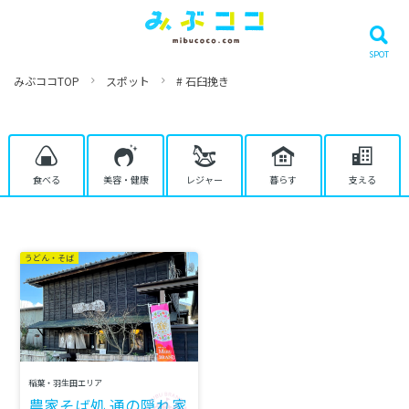
みぶココTOP
スポット
# 石臼挽き
食べる
美容・健康
レジャー
暮らす
支える
うどん・そば
稲葉・羽生田エリア
農家そば処 通の隠れ家