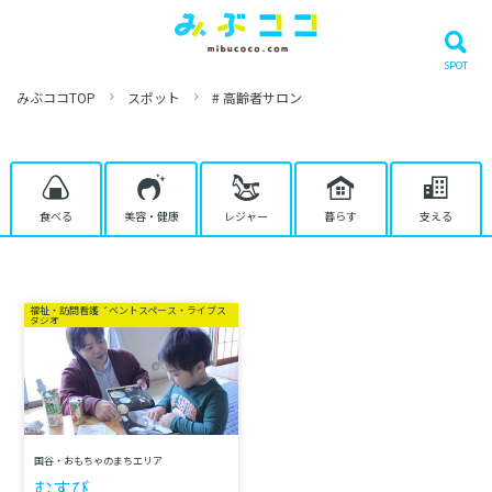
みぶココTOP
スポット
# 高齢者サロン
食べる
美容・健康
レジャー
暮らす
支える
コワーキング・イベントスペース・ライブス
福祉・訪問看護
タジオ
国谷・おもちゃのまちエリア
むすび