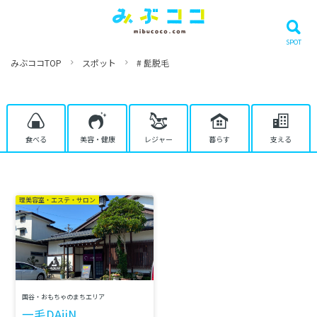
みぶココTOP
スポット
# 髭脱毛
食べる
美容・健康
レジャー
暮らす
支える
理美容室・エステ・サロン
国谷・おもちゃのまちエリア
一毛DAjiN