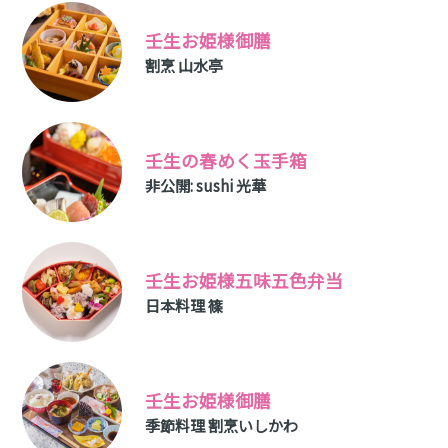
壬生お姫様御膳
割烹 山水亭
壬生の春めく玉手箱
非公開: sushi 光華
壬生お姫様五味五色弁当
日本料理 篠
壬生お姫様御膳
季節料理 割烹いしかわ