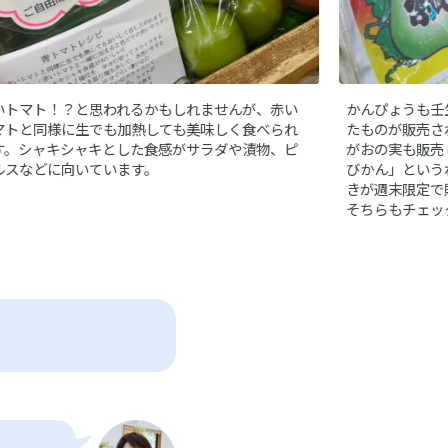
いトマト！？と思われるかもしれませんが、赤い
かんぴょうも壬
マトと同様に生でも加熱しても美味しく食べられ
たものが販売さ
す。シャキシャキとした食感がサラダや漬物、ピ
がおの実も販売
ルスなどに向いています。
びかん」という
きが週末限定で
そちらもチェッ