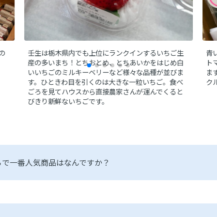
の
壬生は栃木県内でも上位にランクインするいちご生
青
産の多いまち！とちおとめ、とちあいかをはじめ白
ト
いいちごのミルキーベリーなど様々な品種が並びま
ま
す。ひときわ目を引くのは大きな一粒いちご。食べ
ク
ごろを見てハウスから直接農家さんが運んでくると
びきり新鮮ないちごです。
らで一番人気商品はなんですか？