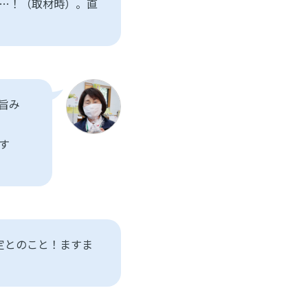
円…！（取材時）。直
旨み
す
定とのこと！ますま