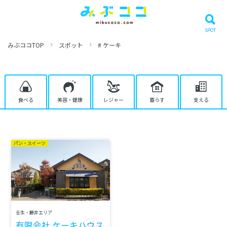
みぶココTOP
スポット
# ケーキ
食べる
美容・健康
レジャー
暮らす
支える
パン・スイーツ
壬生・藤井エリア
有限会社 ケーキハウス