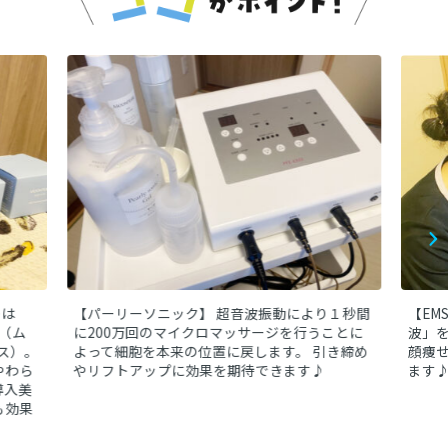
み合わせることで、リラックスしながらもしっかりと効果
を実感できるのも魅力。完全予約制のプライベートサロン
のため、周りを気にせずゆったりと過ごせます。日々の疲
れを癒しながら、健康的な美肌を目指したい方におすすめ
のサロンです。
のは
【パーリーソニック】
超音波振動により１秒間
【EM
CE（ム
に200万回のマイクロマッサージを行うことに
波」
ス）。
よって細胞を本来の位置に戻します。
引き締め
顔痩
やわら
やリフトアップに効果を期待できます♪
ます
導入美
も効果