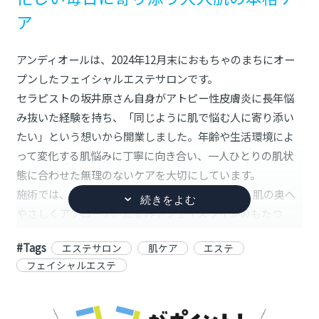
ア
アンディオールは、2024年12月末におもちゃのまちにオー
プンしたフェイシャルエステサロンです。
セラピストの坂井原さん自身がアトピー性皮膚炎に長年悩
み抜いた経験を持ち、「同じように肌で悩む人に寄り添い
たい」という想いから開業しました。年齢や生活環境によ
って変化する肌悩みに丁寧に向き合い、一人ひとりの肌状
態に合わせた無理のないケアを大切にしています。
施術では、超音波やEMSなどの機器を取り入れ、肌の奥へ
やさしくアプローチ。たるみやフェイスラインのもたつ
き、肌のくすみ・ハリ不足はもちろん、乾燥しやすい肌に
#Tags
エステサロン
肌ケア
エステ
悩む方からも好評です。使用する化粧品には、真珠由来の
フェイシャルエステ
美容成分で知られるミキモト コスメティックスを採用。肌
へのやさしさに配慮しながら、潤いと透明感のある健やか
な肌へ導きます。オールハンドの心地よさと機器施術を組