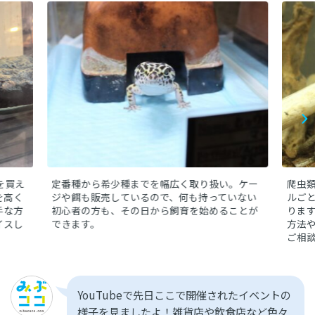
んぱく公園に訪れた際には、足を伸ばして立ち寄ってみて
はいかがでしょう♪
を買え
定番種から希少種までを幅広く取り扱い。ケー
爬虫
を高く
ジや餌も販売しているので、何も持っていない
ルご
手な方
初心者の方も、その日から飼育を始めることが
りま
イスし
できます。
方法
ご相
YouTubeで先日ここで開催されたイベントの
様子を見ましたよ！雑貨店や飲食店など色々