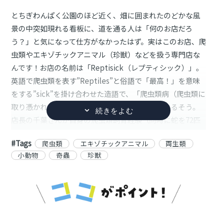
とちぎわんぱく公園のほど近く、畑に囲まれたのどかな風
景の中突如現れる看板に、道を通る人は「何のお店だろ
う？」と気になって仕方がなかったはず。実はこのお店、爬
虫類やエキゾチックアニマル（珍獣）などを扱う専門店な
んです！お店の名前は「Reptisick（レプティシック）」。
英語で爬虫類を表す”Reptiles”と俗語で「最高！」を意味
をする”sick”を掛け合わせた造語で、「爬虫類病（爬虫類に
取り憑かれている）」という意味も込められているそう。
店長の千葉さんが自身の爬虫類飼育経験（同時に蛇を72匹
飼育！）を通して、爬虫類の素晴らしさを世に広めたいと
#Tags
爬虫類
エキゾチックアニマル
両生類
思うようになり、2024年にお店をオープン。爬虫類やエキ
小動物
奇蟲
珍獣
ゾチックアニマル（珍獣）をはじめ、定番の品種から、な
かなかお目にかかれないような希少品種までおよそ180種類
ほどの生き物を販売しています。独自の仕入れのため販売
価格が安く、お客様のご要望に応じて海外から仕入れをし
てくれるという点が他のお店にはない強みだそうです。わ