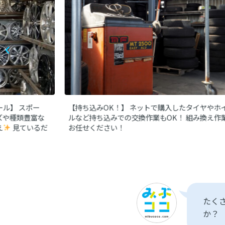
ール】
スポー
【持ち込みOK！】
ネットで購入したタイヤやホ
ズや種類豊富な
ルなど持ち込みでの交換作業もOK！
組み換え作
え
見ているだ
お任せください！
たく
か？